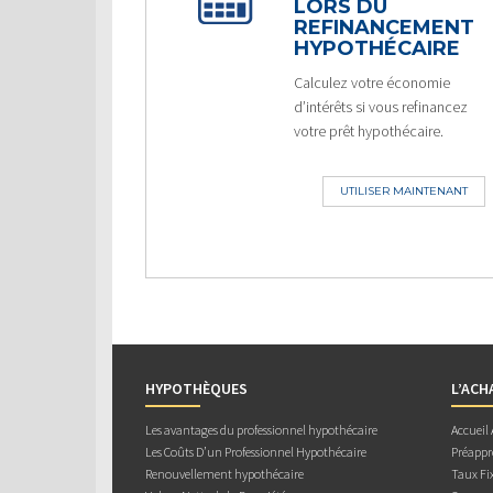
LORS DU
REFINANCEMENT
HYPOTHÉCAIRE
Calculez votre économie
d’intérêts si vous refinancez
votre prêt hypothécaire.
UTILISER MAINTENANT
HYPOTHÈQUES
L’ACH
Les avantages du professionnel hypothécaire
Accueil
Les Coûts D’un Professionnel Hypothécaire
Préappr
Renouvellement hypothécaire
Taux Fix