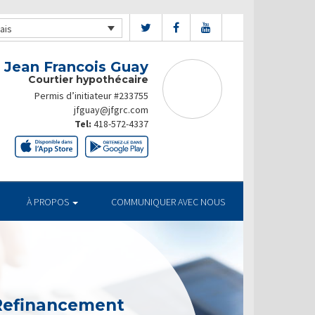
ais
Jean Francois Guay
Courtier hypothécaire
Permis d’initiateur #233755
jfguay@jfgrc.com
Tel:
418-572-4337
À PROPOS
COMMUNIQUER AVEC NOUS
 Refinancement