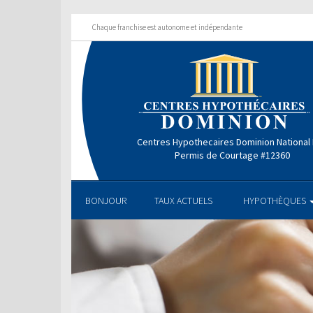
Chaque franchise est autonome et indépendante
Centres Hypothecaires Dominion National 
Permis de Courtage #12360
BONJOUR
TAUX ACTUELS
HYPOTHÈQUES