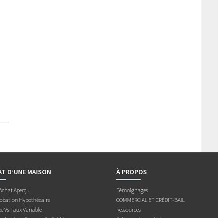
AT D’UNE MAISON
À PROPOS
 Achat Aperçu
Témoignages
obation Hypothécaire
COMMERCIAL ET CRÉDIT-BAIL
e Vs Taux Variable
Ressources