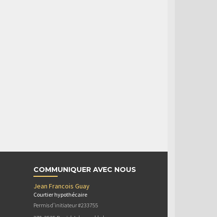
COMMUNIQUER AVEC NOUS
Jean Francois Guay
Courtier hypothécaire
Permis d’initiateur #233755