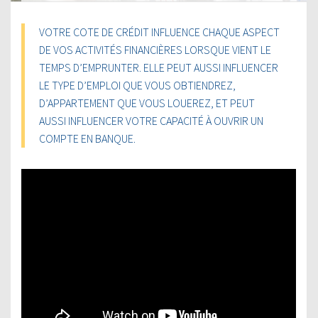
VOTRE COTE DE CRÉDIT INFLUENCE CHAQUE ASPECT
DE VOS ACTIVITÉS FINANCIÈRES LORSQUE VIENT LE
TEMPS D’EMPRUNTER. ELLE PEUT AUSSI INFLUENCER
LE TYPE D’EMPLOI QUE VOUS OBTIENDREZ,
D’APPARTEMENT QUE VOUS LOUEREZ, ET PEUT
AUSSI INFLUENCER VOTRE CAPACITÉ À OUVRIR UN
COMPTE EN BANQUE.