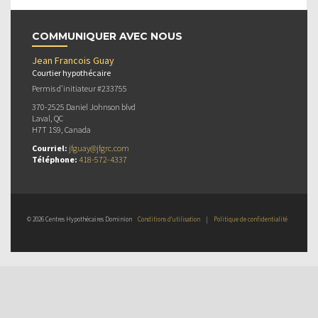
COMMUNIQUER AVEC NOUS
Jean Francois Guay
Courtier hypothécaire
Permis d’initiateur #233755
370-2525 Daniel Johnson blvd
Laval, QC
H7T 1S9, Canada
Courriel:
jfguay@jfgrc.com
Téléphone:
418-572-4337
© 2026 Centres Hypothécaires Dominion
Conditions d’utilisation
|
Politique de confidentialité